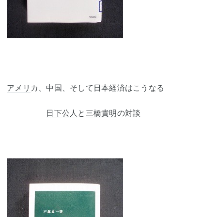
アメリ
カ、中国、そして日本経済はこうなる
日下公人
と
三橋貴明
の対談