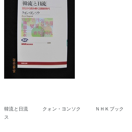
韓流と日流 クォン・ヨンソク ＮＨＫブック
ス