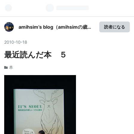
amihsim’s blog（amihsimの歳時
読者になる
記）
2010
-
10
-
18
最近読んだ本 ５
本